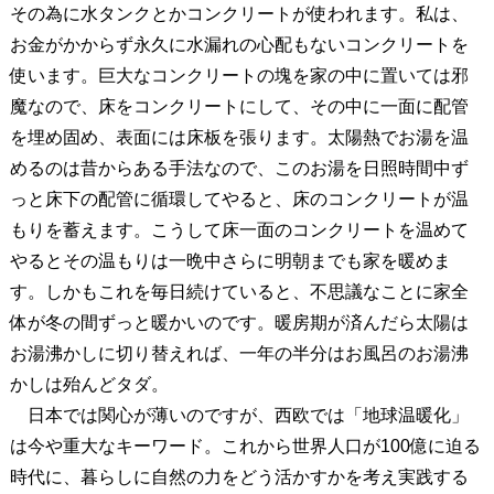
その為に水タンクとかコンクリートが使われます。私は、
お金がかからず永久に水漏れの心配もないコンクリートを
使います。巨大なコンクリートの塊を家の中に置いては邪
魔なので、床をコンクリートにして、その中に一面に配管
を埋め固め、表面には床板を張ります。太陽熱でお湯を温
めるのは昔からある手法なので、このお湯を日照時間中ず
っと床下の配管に循環してやると、床のコンクリートが温
もりを蓄えます。こうして床一面のコンクリートを温めて
やるとその温もりは一晩中さらに明朝までも家を暖めま
す。しかもこれを毎日続けていると、不思議なことに家全
体が冬の間ずっと暖かいのです。暖房期が済んだら太陽は
お湯沸かしに切り替えれば、一年の半分はお風呂のお湯沸
かしは殆んどタダ。
日本では関心が薄いのですが、西欧では「地球温暖化」
は今や重大なキーワード。これから世界人口が100億に迫る
時代に、暮らしに自然の力をどう活かすかを考え実践する