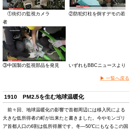
①街灯の監視カメラ ②防犯灯柱を倒すデモの若
者
③中国製の監視部品を発見 いずれもBBCニュースより
▶ 一覧へ戻る
1910 PM2.5を生む地球温暖化
前々回、地球温暖化の影響で首都周辺には移入民による
大きな低所得者の町が出来たと書きました。今やモンゴリ
ア首都人口の6割は低所得層です。冬―50℃にもなるこの国