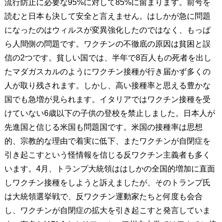
流行防止に必要な95%に対して85%に留まります。前号を
読むと日本も決して安全と言えません。はしかが急に問題
になったのはウィルスが変異強化したのではなく、もっぱ
ら人間側の問題です。ワクチンの不徹底の原因は貧困と誤
信の2つです。貧しい国では、半年で8百人もの死者を出し
たマダガスカルのようにワクチン接種が行き届かず多くの
人が取り残されます。しかし、高い接種率と思える豊かな
国でも急増が見られます。イタリアではワクチン接種を受
けていない6歳以下の子供の登校を禁止しました。日本人が
先進国と信じる米国も問題国です。米国の接種率は思想
的、宗教的な理由で着実に低下、またワクチンが自閉症を
引き起こすという怪情報を信じる反ワクチン主義者も多く
います。4月、トランプ大統領ははしかの全国的増加に直面
しワクチン接種をしようと訴えましたが、そのトランプ氏
は大統領選挙戦で、反ワクチン運動家たちと何度も会合
し、ワクチンが自閉症の拡大を引き起こすと発言していま