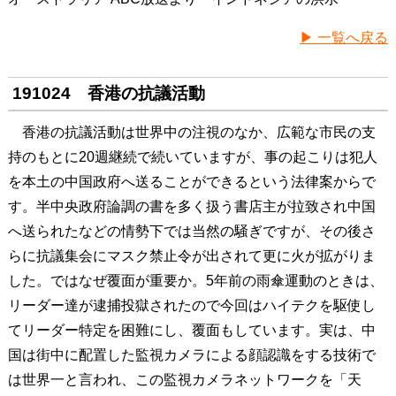
▶ 一覧へ戻る
191024 香港の抗議活動
香港の抗議活動は世界中の注視のなか、広範な市民の支
持のもとに20週継続で続いていますが、事の起こりは犯人
を本土の中国政府へ送ることができるという法律案からで
す。半中央政府論調の書を多く扱う書店主が拉致され中国
へ送られたなどの情勢下では当然の騒ぎですが、その後さ
らに抗議集会にマスク禁止令が出されて更に火が拡がりま
した。ではなぜ覆面が重要か。5年前の雨傘運動のときは、
リーダー達が逮捕投獄されたので今回はハイテクを駆使し
てリーダー特定を困難にし、覆面もしています。実は、中
国は街中に配置した監視カメラによる顔認識をする技術で
は世界一と言われ、この監視カメラネットワークを「天