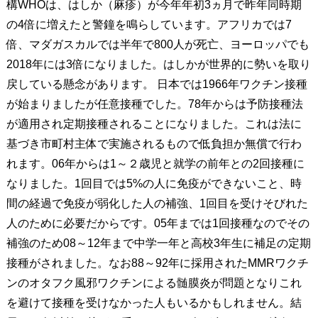
構WHOは、はしか（麻疹）が今年年初3ヵ月で昨年同時期
の4倍に増えたと警鐘を鳴らしています。アフリカでは7
倍、マダガスカルでは半年で800人が死亡、ヨーロッパでも
2018年には3倍になりました。はしかが世界的に勢いを取り
戻している懸念があります。 日本では1966年ワクチン接種
が始まりましたが任意接種でした。78年からは予防接種法
が適用され定期接種されることになりました。これは法に
基づき市町村主体で実施されるもので低負担か無償で行わ
れます。06年からは1～２歳児と就学の前年との2回接種に
なりました。1回目では5%の人に免疫ができないこと、時
間の経過で免疫が弱化した人の補強、1回目を受けそびれた
人のために必要だからです。05年までは1回接種なのでその
補強のため08～12年まで中学一年と高校3年生に補足の定期
接種がされました。なお88～92年に採用されたMMRワクチ
ンのオタフク風邪ワクチンによる髄膜炎が問題となりこれ
を避けて接種を受けなかった人もいるかもしれません。結