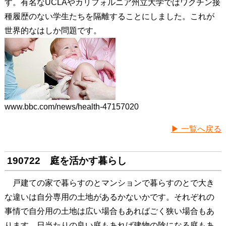
す。有名なUCLAやカリフォルニア州立大学ではワクチン接
種履歴のない学生たちを隔離することにしました。これが
世界的なはしか問題です。
www.bbc.com/news/health-47157020
▶ 一覧へ戻る
190722 庭を活かす暮らし
戸建ての家で暮らすのとマンションで暮らすのとで大き
な違いは自分専用の土地があるかないかです。それぞれの
事情で自分用の土地は広い場合もあればごく狭い場合もあ
ります。日当たりの良い庭もあれば建物の陰になる庭もあ