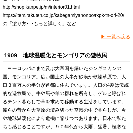
http://shop.kanpe.jp/m/interior01.html
https://item.rakuten.co.jp/kabegamiyahonpo/rkpk-tn-ori-20/
の「塗り方･･･もっと詳しく」など
▶ 一覧へ戻る
1909 地球温暖化とモンゴリアの遊牧民
ヨーロッパにまで及ぶ大帝国を築いたジンギスカンの
国、モンゴリア。広い国土の大半が砂漠か乾燥草原で、人
口３百万人の半分が首都に住んでいます。人口の4割は伝統
的な遊牧民で、牛や馬や羊の群れを所有し、ゲルと呼ばれ
るテント暮らしで草を求めて移動する生活をしています。
彼らの昔から大草原の澄み切った空気の中で暮らしが、今
や地球温暖化により危機に陥りつつあります。日本で私た
ちも感じることですが、９０年代から大雨、猛暑、極寒な