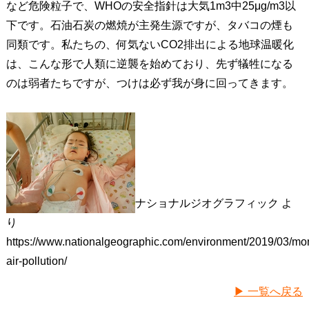
など危険粒子で、WHOの安全指針は大気1m3中25μg/m3以
下です。石油石炭の燃焼が主発生源ですが、タバコの煙も
同類です。私たちの、何気ないCO2排出による地球温暖化
は、こんな形で人類に逆襲を始めており、先ず犠牲になる
のは弱者たちですが、つけは必ず我が身に回ってきます。
ナショナルジオグラフィック よ
り
https://www.nationalgeographic.com/environment/2019/03/mo
air-pollution/
▶ 一覧へ戻る