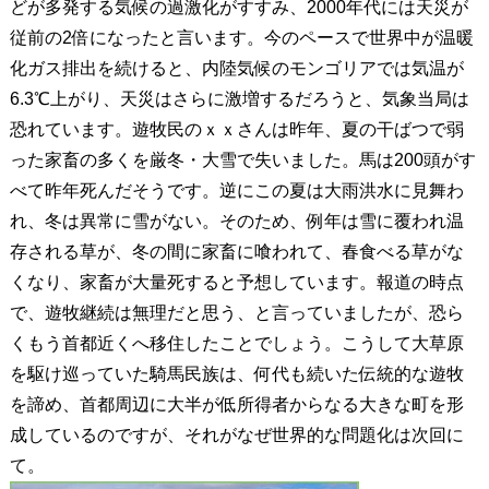
どが多発する気候の過激化がすすみ、2000年代には天災が
従前の2倍になったと言います。今のペースで世界中が温暖
化ガス排出を続けると、内陸気候のモンゴリアでは気温が
6.3℃上がり、天災はさらに激増するだろうと、気象当局は
恐れています。遊牧民のｘｘさんは昨年、夏の干ばつで弱
った家畜の多くを厳冬・大雪で失いました。馬は200頭がす
べて昨年死んだそうです。逆にこの夏は大雨洪水に見舞わ
れ、冬は異常に雪がない。そのため、例年は雪に覆われ温
存される草が、冬の間に家畜に喰われて、春食べる草がな
くなり、家畜が大量死すると予想しています。報道の時点
で、遊牧継続は無理だと思う、と言っていましたが、恐ら
くもう首都近くへ移住したことでしょう。こうして大草原
を駆け巡っていた騎馬民族は、何代も続いた伝統的な遊牧
を諦め、首都周辺に大半が低所得者からなる大きな町を形
成しているのですが、それがなぜ世界的な問題化は次回に
て。