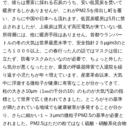
で、彼らは豊富に採れる石炭のうち、安い低質炭を焚いて
暖房するしかありませんが、これがPM2.5を排出し町を覆
い、さらに中国や日本へも流れます。低質炭暖房は5月に禁
止されましたが、上級炭は買えず高圧電気が来ていない低
所得層には、他に暖房手段はありません。首都ウランバー
トルの冬の大気は世界最悪水準で、安全指針２５µg/m3のと
ころ１０００以上。この春行った人の話ではマスクは役に
立たず、防毒マスクみたいなのが必要で、ちょっと外した
ら気分が悪くなったとか。重度の呼吸器障害で入退院を繰
り返す小児たちが年々増えています。産業革命以来、大気
中に浮遊する微粒子が健康に有害なことが分かってきて、
粒の大きさ10μm（1㎜の千分の10）のものが大気汚染の指
標として世界で広く使われてきました。ところがその基準
が満たされている地域でも健康被害が多発することが分か
り、さらに細かい１～３μmの微粒子PM2.5の基準が必要と
されました。PM2.5はただの粒ではなく硫酸・硝酸系化合物