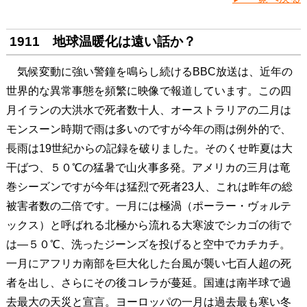
1911 地球温暖化は遠い話か？
気候変動に強い警鐘を鳴らし続けるBBC放送は、近年の
世界的な異常事態を頻繁に映像で報道しています。この四
月イランの大洪水で死者数十人、オーストラリアの二月は
モンスーン時期で雨は多いのですが今年の雨は例外的で、
長雨は19世紀からの記録を破りました。そのくせ昨夏は大
干ばつ、５０℃の猛暑で山火事多発。アメリカの三月は竜
巻シーズンですが今年は猛烈で死者23人、これは昨年の総
被害者数の二倍です。一月には極渦（ポーラー・ヴォルテ
ックス）と呼ばれる北極から流れる大寒波でシカゴの街で
は―５０℃、洗ったジーンズを投げると空中でカチカチ。
一月にアフリカ南部を巨大化した台風が襲い七百人超の死
者を出し、さらにその後コレラが蔓延。国連は南半球で過
去最大の天災と宣言。ヨーロッパの一月は過去最も寒い冬