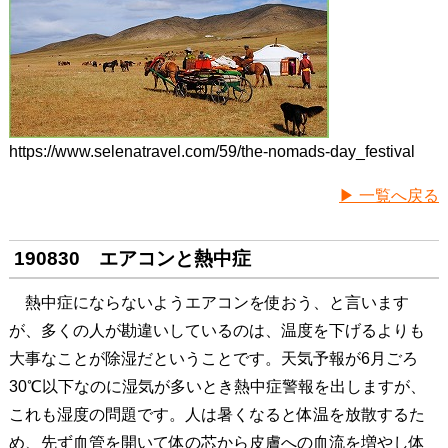
https://www.selenatravel.com/59/the-nomads-day_festival
▶ 一覧へ戻る
190830 エアコンと熱中症
熱中症にならないようエアコンを使おう、と言います
が、多くの人が勘違いしているのは、温度を下げるよりも
大事なことが除湿だということです。天気予報が6月ごろ
30℃以下なのに湿気が多いとき熱中症警報を出しますが、
これも湿度の問題です。人は暑くなると体温を放散するた
め、先ず血管を開いて体の芯から皮膚への血流を増やし体