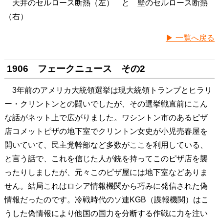
天井のセルロース断熱（左） と 壁のセルロース断熱
（右）
▶ 一覧へ戻る
1906 フェークニュース その2
3年前のアメリカ大統領選挙は現大統領トランプとヒラリ
ー・クリントンとの闘いでしたが、その選挙戦直前にこん
な話がネット上で広がりました。ワシントン市のあるピザ
店コメットピザの地下室でクリントン女史が小児売春屋を
開いていて、民主党幹部など多数がここを利用している、
と言う話で、これを信じた人が銃を持ってこのピザ店を襲
ったりしましたが、元々このピザ屋には地下室などありま
せん。結局これはロシア情報機関から巧みに発信された偽
情報だったのです。冷戦時代のソ連KGB（諜報機関）はこ
うした偽情報により他国の国力を分断する作戦に力を注い