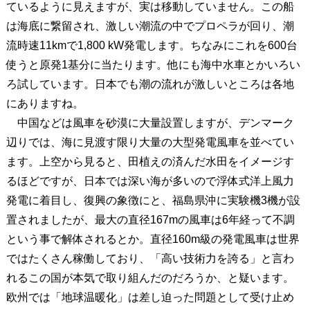
ているように見えますが、実は移動していません。この船
は海底に繋留され、激しい潮流の中でプロペラが回り、潮
流時速11kmで1,800 kW発電します。ちなみにこれを600台
使うと原発1基分に当たります。他にも海中水車とかいろい
ろ試しています。日本でも潮の流れが激しいところは各地
にありますね。
中国などは風車を砂漠に大量設置しますが、デンマーク
辺りでは、海に見渡す限り大量の大型発電風車を並べてい
ます。上空から見ると、田植えの済んだ水田をイメージす
るほどですが、日本では深い海が多いので浮体式洋上風力
発電に着目し、復興の象徴にと、福島県沖に実験機3機が設
置されましたが、最大の直径167mの風車は6年経って不調
という事で解体されるとか。直径160m級の発電風車は世界
ではたくさん稼働しており、「高い技術力を誇る」と言わ
れるこの国が本気で取り組んだのだろうか、と疑います。
欧州では「地球温暖化」は差し迫った問題として受け止め