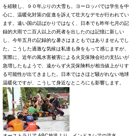
を経験し、９０年ぶりの大雪も。ヨーロッパでは学生を中
心に、温暖化対策の促進を訴えて壮大なデモが行われてい
ます。遠い国の話ばかりではなく、日本でも昨年七月の記
録的大雨で二百人以上の死者を出したのは記憶に新しい
し、今年五月の記録的な暑さはまともではありませんでし
た。こうした過激な気候は私達も身をもって感じますが、
実際に、近年の風水害被害による火災保険会社の支払いが
急増したもようで、遠からず火災保険料が相当値上がりす
る可能性が出てきました。日本ではさほど騒がれない地球
温暖化ですが、こうして身近なところにも影響します。
オーストラリア ABC放送より インドネシアの洪水