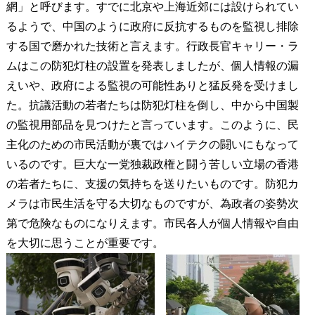
網」と呼びます。すでに北京や上海近郊には設けられてい
るようで、中国のように政府に反抗するものを監視し排除
する国で磨かれた技術と言えます。行政長官キャリー・ラ
ムはこの防犯灯柱の設置を発表しましたが、個人情報の漏
えいや、政府による監視の可能性ありと猛反発を受けまし
た。抗議活動の若者たちは防犯灯柱を倒し、中から中国製
の監視用部品を見つけたと言っています。このように、民
主化のための市民活動が裏ではハイテクの闘いにもなって
いるのです。巨大な一党独裁政権と闘う苦しい立場の香港
の若者たちに、支援の気持ちを送りたいものです。防犯カ
メラは市民生活を守る大切なものですが、為政者の姿勢次
第で危険なものになりえます。市民各人が個人情報や自由
を大切に思うことが重要です。