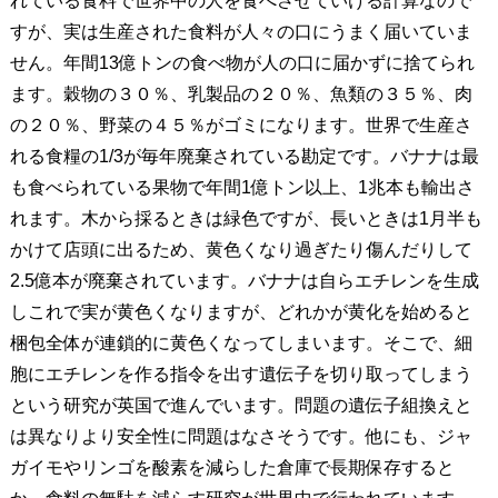
れている食料で世界中の人を食べさせていける計算なので
すが、実は生産された食料が人々の口にうまく届いていま
せん。年間13億トンの食べ物が人の口に届かずに捨てられ
ます。穀物の３０％、乳製品の２０％、魚類の３５％、肉
の２０％、野菜の４５％がゴミになります。世界で生産さ
れる食糧の1/3が毎年廃棄されている勘定です。バナナは最
も食べられている果物で年間1億トン以上、1兆本も輸出さ
れます。木から採るときは緑色ですが、長いときは1月半も
かけて店頭に出るため、黄色くなり過ぎたり傷んだりして
2.5億本が廃棄されています。バナナは自らエチレンを生成
しこれで実が黄色くなりますが、どれかが黄化を始めると
梱包全体が連鎖的に黄色くなってしまいます。そこで、細
胞にエチレンを作る指令を出す遺伝子を切り取ってしまう
という研究が英国で進んでいます。問題の遺伝子組換えと
は異なりより安全性に問題はなさそうです。他にも、ジャ
ガイモやリンゴを酸素を減らした倉庫で長期保存すると