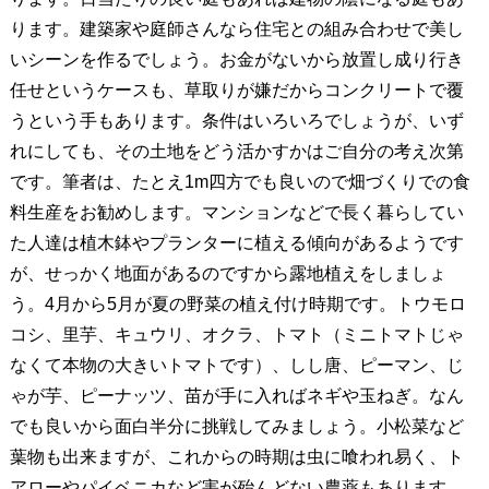
ります。建築家や庭師さんなら住宅との組み合わせで美し
いシーンを作るでしょう。お金がないから放置し成り行き
任せというケースも、草取りが嫌だからコンクリートで覆
うという手もあります。条件はいろいろでしょうが、いず
れにしても、その土地をどう活かすかはご自分の考え次第
です。筆者は、たとえ1m四方でも良いので畑づくりでの食
料生産をお勧めします。マンションなどで長く暮らしてい
た人達は植木鉢やプランターに植える傾向があるようです
が、せっかく地面があるのですから露地植えをしましょ
う。4月から5月が夏の野菜の植え付け時期です。トウモロ
コシ、里芋、キュウリ、オクラ、トマト（ミニトマトじゃ
なくて本物の大きいトマトです）、しし唐、ピーマン、じ
ゃが芋、ピーナッツ、苗が手に入ればネギや玉ねぎ。なん
でも良いから面白半分に挑戦してみましょう。小松菜など
葉物も出来ますが、これからの時期は虫に喰われ易く、ト
アローやパイベニカなど害が殆んどない農薬もあります