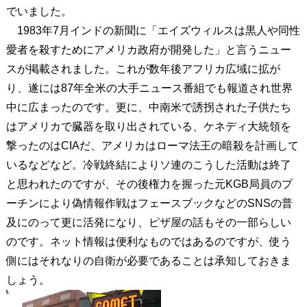
でいました。
1983年7月インドの新聞に「エイズウィルスは黒人や同性
愛者を殺すためにアメリカ政府が開発した」と言うニュー
スが掲載されました。これが数年後アフリカ広域に拡が
り、遂には87年全米の大手ニュース番組でも報道され世界
中に広まったのです。更に、中南米で誘拐された子供たち
はアメリカで臓器を取り出されている、ケネディ大統領を
撃ったのはCIAだ、アメリカはローマ法王の暗殺を計画して
いるなどなど。冷戦終結によりソ連のこうした活動は終了
と思われたのですが、その後権力を握った元KGB局員のプ
ーチンにより偽情報作戦はフェースブックなどのSNSの普
及にのって更に活発になり、ピザ屋の話もその一部らしい
のです。ネット情報は便利なものではあるのですが、使う
側にはそれなりの自衛が必要であることは承知しておきま
しょう。