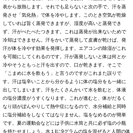
表から放熱します。それでも足らないと次の手で、汗を蒸
発させ「気化熱」で体を冷やします。このとき空気が乾燥
していれば旨く蒸発できますが、湿度が高いと蒸発でき
ず、汗がべたべたつきます。これは蒸発が出来ないためで
冷却はできません。汗をかいて蒸発して皮膚が乾けば、発
汗が体を冷やす効果を発揮します。エアコンの除湿がこれ
を可能にしてくれるのです。汗が蒸発しないと体は何とか
冷やそうともっと汗を出すので、口が乾きます。そこで
「こまめに水を飲もう」と言うのですがこれまた誤りで
す。汗は塩辛いことから分かるように体の塩分をも一緒に
出してしまいます。汗をたくさんかいて水を飲むと、体液
の塩分濃度がうすくなります。これが進むと、体がだるく
なり頭がぼんやりして熱中症になるので、水分補給と同時
に塩分補給をしなくてはなりません。塩をなめるのが簡単
です。夏の運動会などには子供に水筒と共に必ず塩の小瓶
を持たせましょう。水１ℓに9グラムの塩を混ぜると人間の体