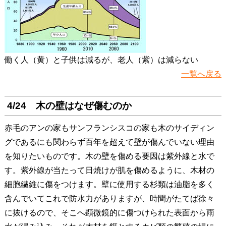
働く人（黄）と子供は減るが、老人（紫）は減らない
一覧へ戻る
4/24 木の壁はなぜ傷むのか
赤毛のアンの家もサンフランシスコの家も木のサイディン
グであるにも関わらず百年を超えて壁が傷んでいない理由
を知りたいものです。木の壁を傷める要因は紫外線と水で
す。紫外線が当たって日焼けが肌を傷めるように、木材の
細胞繊維に傷をつけます。壁に使用する杉類は油脂を多く
含んでいてこれで防水力がありますが、時間がたてば徐々
に抜けるので、そこへ顕微鏡的に傷つけられた表面から雨