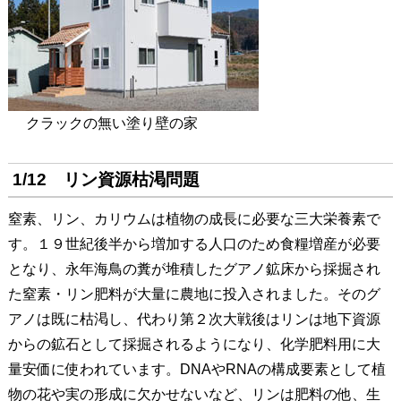
クラックの無い塗り壁の家
1/12 リン資源枯渇問題
窒素、リン、カリウムは植物の成長に必要な三大栄養素で
す。１９世紀後半から増加する人口のため食糧増産が必要
となり、永年海鳥の糞が堆積したグアノ鉱床から採掘され
た窒素・リン肥料が大量に農地に投入されました。そのグ
アノは既に枯渇し、代わり第２次大戦後はリンは地下資源
からの鉱石として採掘されるようになり、化学肥料用に大
量安価に使われています。DNAやRNAの構成要素として植
物の花や実の形成に欠かせないなど、リンは肥料の他、生