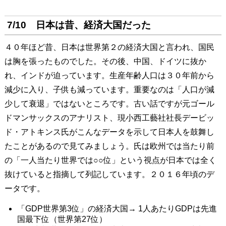
7/10 日本は昔、経済大国だった
４０年ほど昔、日本は世界第２の経済大国と言われ、国民
は胸を張ったものでした。その後、中国、ドイツに抜か
れ、インドが迫っています。生産年齢人口は３０年前から
減少に入り、子供も減っています。重要なのは「人口が減
少して衰退」ではないところです。古い話ですが元ゴール
ドマンサックスのアナリスト、現小西工藝社社長デービッ
ド・アトキンス氏がこんなデータを示して日本人を鼓舞し
たことがあるので見てみましょう。氏は欧州では当たり前
の「一人当たり世界では○○位」という視点が日本では全く
抜けていると指摘して列記しています。２０１６年頃のデ
ータです。
「GDP世界第3位」の経済大国→ 1人あたりGDPは先進
国最下位（世界第27位）