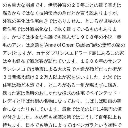
のも重大な弱点です。伊勢神宮の２０年ごとの建て替えは
腐るからではなく技術伝承の為だとか言う説ありますが、
外観の劣化は住宅向きではありません。ところが世界の木
造住宅では外観劣化なしで永く建っているものもありま
す。かつては少女なら誰でも読んだ１９０８年の小説「赤
毛のアン」は原題を“Anne of Green Gables”(緑の妻壁の家の
アン)とますが、カナダ プリンスエドワード島にあるこの家
は今も健在で観光客が訪れています。１９０６年のサンフ
ランシスコでは地震による大火災で木造が殆どだった街が
３日間燃え続け２２万人以上が家を失いました。北米では
住宅は殆ど木造です。ところがある一角が燃えずに済み、
残った家は当時のおしゃれな様式の住宅でペインテッド・
レディと呼ばれ街の名物になっており、しばしば映画の舞
台になったりもしています。最近ではその1戸に4億円の値
が付きました。木の壁も塗装次第ではこうして百年以上も
持ちます。日本でも地方によってはベンガラという塗料で