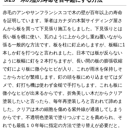
赤毛のアンやサンフランシスコで木の壁が百年以上の寿命
を証明しています。筆者はカナダの木製サイディング屋さ
んから板を買って下見張り施工をしました。下見張りとは
長い板を横に使い、瓦のように上から少し重ね覆いながら
張る一般的な方法です。板を柱に釘止めしますが、板幅に1
本しか釘を打つなと言われました。日本では板が反らない
ように板幅に釘を２本打ちますが、長い間の板の膨張収縮
で釘により板に微小なヒビが入り、これが雨水を保持しそ
こからカビが繁殖します。釘の頭を板にめり込ませてはダ
メで、釘打ち機は使わず金槌で手打ちします。これも板に
微小なヒビが出来るからです。折角美しい木だからクリア
塗装したいと言ったら、毎年再塗装しろと言われて諦めま
した。クリアは木の細胞を傷める紫外線が通過してしまう
からです。不透明色塗装で塗りつぶすことを薦められ、そ
れでも最低１０年毎に指定の方法で塗り替えが必要だと。