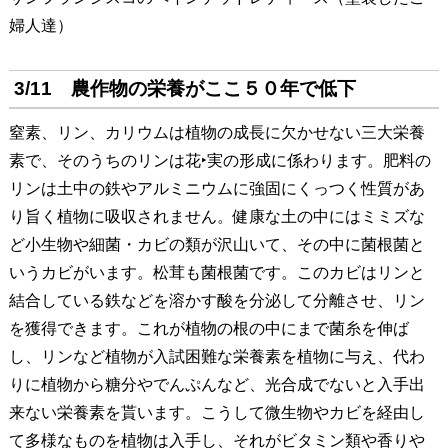
婦人達）
3/11 農作物の栄養がここ５０年で低下
窒素、リン、カリウムは植物の成長に欠かせない三大栄養
素で、そのうちのリンは花‣実の形成に係わります。肥料の
リンは土中の鉄やアルミニウムに強固にくっつく性質があ
り旨く植物に吸収されません。健康な土の中にはミミズな
ど小生物や細菌・カビの類が沢山いて、その中に菌根菌と
いうカビがいます。松茸も菌根菌です。このカビはリンと
結合している鉄などを溶かす酸を分泌して分離させ、リン
を獲得できます。これが植物の根の中にまで菌糸を伸ば
し、リンなど植物が入試困難な栄養素を植物に与え、代わ
りに植物から糖分やでんぷんなど、光合成でないと入手出
来ない栄養素を貰います。こうして微生物やカビを経由し
て多様なものを植物は入手し、それがビタミン類や香りや