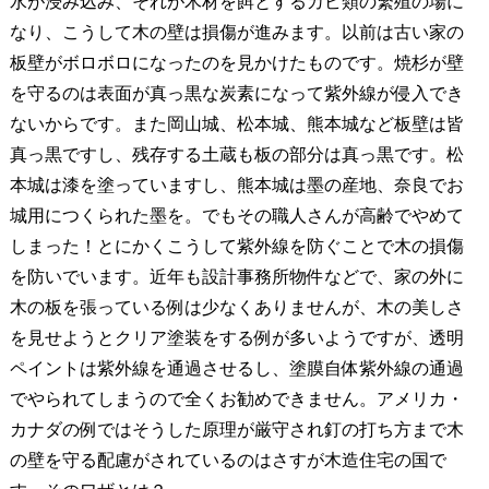
水が浸み込み、それが木材を餌とするカビ類の繁殖の場に
なり、こうして木の壁は損傷が進みます。以前は古い家の
板壁がボロボロになったのを見かけたものです。焼杉が壁
を守るのは表面が真っ黒な炭素になって紫外線が侵入でき
ないからです。また岡山城、松本城、熊本城など板壁は皆
真っ黒ですし、残存する土蔵も板の部分は真っ黒です。松
本城は漆を塗っていますし、熊本城は墨の産地、奈良でお
城用につくられた墨を。でもその職人さんが高齢でやめて
しまった！とにかくこうして紫外線を防ぐことで木の損傷
を防いでいます。近年も設計事務所物件などで、家の外に
木の板を張っている例は少なくありませんが、木の美しさ
を見せようとクリア塗装をする例が多いようですが、透明
ペイントは紫外線を通過させるし、塗膜自体紫外線の通過
でやられてしまうので全くお勧めできません。アメリカ・
カナダの例ではそうした原理が厳守され釘の打ち方まで木
の壁を守る配慮がされているのはさすが木造住宅の国で