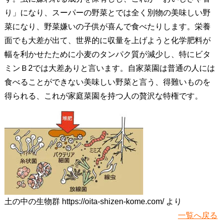
り」になり、スーパーの野菜とでは全く別物の美味しい野
菜になり、野菜嫌いの子供が喜んで食べたりします。栄養
面でも大差が出て、世界的に収量を上げようと化学肥料が
幅を利かせたために小麦のタンパク質が減少し、特にビタ
ミンＢ2では大差ありと言います。自家菜園は普通の人には
食べることができない美味しい野菜と言う、得難いものを
得られる、これが家庭菜園を持つ人の贅沢な特権です。
土の中の生物群 https://oita-shizen-kome.com/ より
一覧へ戻る