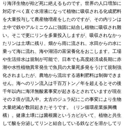
り海洋生物が殆ど死に絶えるものです。世界の人口増加に
対応すべく直ぐ水溶液になって植物に吸収される化成肥料
を大量投与して農産物増産をしたのですが、その内リンは
土中で鉄やアルミニウムに強固に結合し植物に吸収され難
い。そこで更にリンを多量投入しますが、吸収されなかっ
たリンは土壌に残り、畑から雨に流され、水田からの水に
乗って海に流れ、海や湖沼の富栄養化をおこします。工場
や生活排水は規制が可能で、日本でも高度経済成長期に赤
潮や水性植物異常発生で魚貝の大量死多発をうけて規制強
化されましたが、農地から流出する過剰肥料は制御できま
せん。海へのリン流入は千百万トン／年を超えるとその後
千年以内に海洋無酸素事変が起きるとされていますが現在
その２倍が流入中。太古のジュラ紀にこの事変により生物
大量絶滅が数回起きたそうです。（リン循環産業振興機
構）。健康土壌には菌根菌というカビがいて、植物と共生
して酸を分泌してリンと結合している鉄などを溶かしてリ