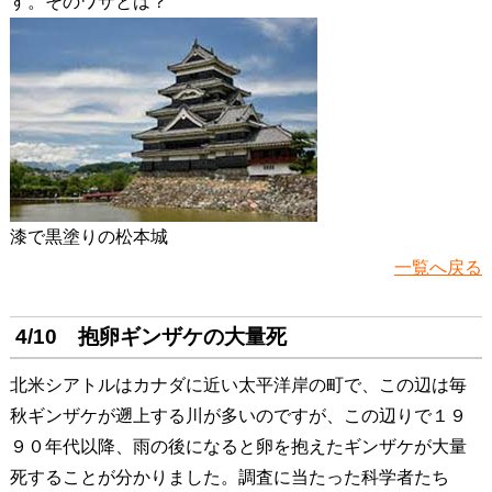
す。そのワザとは？
漆で黒塗りの松本城
一覧へ戻る
4/10 抱卵ギンザケの大量死
北米シアトルはカナダに近い太平洋岸の町で、この辺は毎
秋ギンザケが遡上する川が多いのですが、この辺りで１９
９０年代以降、雨の後になると卵を抱えたギンザケが大量
死することが分かりました。調査に当たった科学者たち