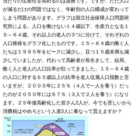
当たりの生産性を高めるのは急務です。ですが、ただ人口
が減るだけの問題ではなく、年齢別の人口構成が変わって
しまう問題があります。グラフは国立社会保障人口問題研
究所による、人口を働けない１４歳以下、生産力となる１
５～６４歳、それ以上の老人の３つに分けて、それぞれの
人口推移をグラフ化したものです。１５～６４歳の働く人
たちは１９９５年をピークに減少し、且つ１５歳未満も減
少していましたが、代わって高齢者が長生きして、結局、
働く人と老人の人口比率が狂ってきました。１５～６４歳
の人口に対する６５歳以上の比率を老人従属人口指数と言
いますが、２０００年に２５％（４人で一人を養う）だっ
たのが２０５０年には６７％（３人で２人を養う）になり
ます。２５年後高齢化した皆さん2人が、今でも苦しいから
消費税はやめろという人達3人に養なって貰えますか？