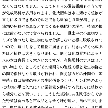
なくてはなりません。そこでＮＨＫの園芸番組もそうです
が化成肥料が多用されます。化成肥料は水に溶けて植物が
直ちに吸収できるので即効で育ち穀物も収量が増します。
油粕や魚粉や畜糞などでつくる有機肥料の場合、植物の根
には歯がないので食べられません。一旦土中の小生物やミ
ミズが食べたり微生物たちが分解しないと根に吸収されな
いので、遠回りをして植物に届きます。利きは遅く化成肥
料ほど植物は大きくなりません。例えば化成肥料によるナ
スの木は身長より大きいのですが、有機肥料のナスはせい
ぜい胸まで。ところがその遠回りの過程で根と微生物群と
の間で複雑なやり取りが行われ、例えばカビの仲間の「菌
根菌」群は植物の根と共生関係をつくり、リン肥料のよう
に植物が手に入れにくい栄養素を供給する代わりに植物か
ら糖分などを貰います。こうした複雑な共生関係からでき
た野菜は食べると市販品とは全く味が違い、自己主張しま
す。虫に嫌われる成分を保有しし、これが「おいしさや香