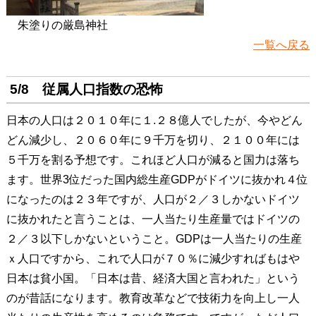
朱塗りの厳島神社
一覧へ戻る
5/8 従属人口指数の恐怖
日本の人口は２０１０年に１.２８億人でしたが、今やどん
どん減少し、２０６０年に９千万を切り、２１００年には
５千万を割る予想です。これほど人口が減ると国力は落ち
ます。世界3位だった国内総生産GDPがドイツに抜かれ４位
になったのは２３年ですが、人口が２／３しかないドイツ
に抜かれたと言うことは、一人当たり生産量ではドイツの
２／３以下しかないということ。GDPは一人当たりの生産
ｘ人口ですから、これで人口が７０％に減少すればもはや
日本は貧小国。「日本は昔、経済大国と言われた」という
のが昔話になります。教育改革などで技術力を向上し一人