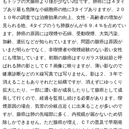
もトップの大腸癌より僅か少ない2位です。肺癌には４タイ
プあり最も危険な小細胞癌の他に3タイプありますが、２０
１０年の調査では治療効果の向上、女性・高齢者の増加が
見られる他、4タイプのうち肺腺がんが６９.４％を占めてい
ます。肺癌の原因には喫煙や石綿、受動喫煙、大気汚染、
加齢、遺伝などが知られていますが、問題の腺癌は原因が
いまだ明らかでなく、非喫煙者や喫煙経験のない若い女性
にも増加しています。初期の腺癌はすりガラス状結節と呼
ばれる肺の影としてＣＴ画像に映りますが、薄い影なので
健康診断などのⅩ線写真では写りません。影は２、３年で
消えることもありそれだと結構ですが、消えずにゆっくり
拡大したり、一部に濃い影が成長したりして腺癌として成
長して行くので、経過を監視し続ける必要があります。喫
煙原因の場合、気管の分岐点近くに出来ることが多いので
すが、腺癌は肺の先端部に多く、内視鏡が届かないため切
除しかできません。ただ腺癌が増え、ＣＴの普及で早期発