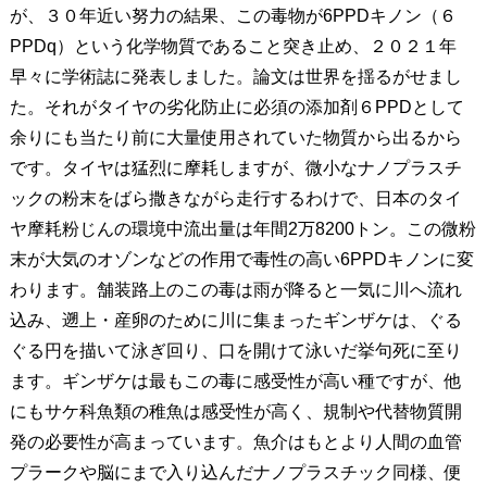
が、３０年近い努力の結果、この毒物が6PPDキノン（６
PPDq）という化学物質であること突き止め、２０２１年
早々に学術誌に発表しました。論文は世界を揺るがせまし
た。それがタイヤの劣化防止に必須の添加剤６PPDとして
余りにも当たり前に大量使用されていた物質から出るから
です。タイヤは猛烈に摩耗しますが、微小なナノプラスチ
ックの粉末をばら撒きながら走行するわけで、日本のタイ
ヤ摩耗粉じんの環境中流出量は年間2万8200トン。この微粉
末が大気のオゾンなどの作用で毒性の高い6PPDキノンに変
わります。舗装路上のこの毒は雨が降ると一気に川へ流れ
込み、遡上・産卵のために川に集まったギンザケは、ぐる
ぐる円を描いて泳ぎ回り、口を開けて泳いだ挙句死に至り
ます。ギンザケは最もこの毒に感受性が高い種ですが、他
にもサケ科魚類の稚魚は感受性が高く、規制や代替物質開
発の必要性が高まっています。魚介はもとより人間の血管
プラークや脳にまで入り込んだナノプラスチック同様、便