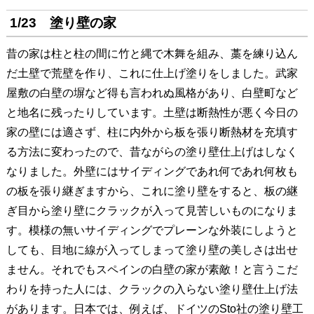
1/23 塗り壁の家
昔の家は柱と柱の間に竹と縄で木舞を組み、藁を練り込ん
だ土壁で荒壁を作り、これに仕上げ塗りをしました。武家
屋敷の白壁の塀など得も言われぬ風格があり、白壁町など
と地名に残ったりしています。土壁は断熱性が悪く今日の
家の壁には適さず、柱に内外から板を張り断熱材を充填す
る方法に変わったので、昔ながらの塗り壁仕上げはしなく
なりました。外壁にはサイディングであれ何であれ何枚も
の板を張り継ぎますから、これに塗り壁をすると、板の継
ぎ目から塗り壁にクラックが入って見苦しいものになりま
す。模様の無いサイディングでプレーンな外装にしようと
しても、目地に線が入ってしまって塗り壁の美しさは出せ
ません。それでもスペインの白壁の家が素敵！と言うこだ
わりを持った人には、クラックの入らない塗り壁仕上げ法
があります。日本では、例えば、ドイツのSto社の塗り壁工