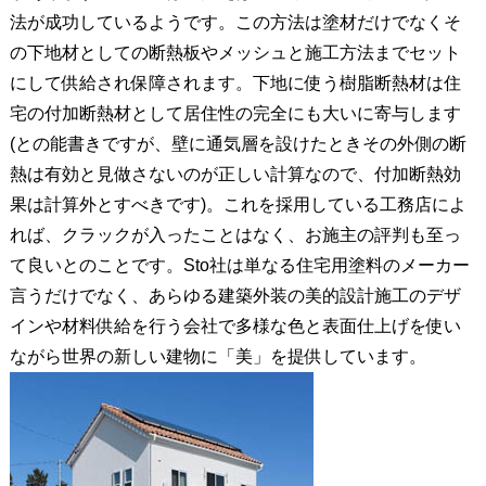
法が成功しているようです。この方法は塗材だけでなくそ
の下地材としての断熱板やメッシュと施工方法までセット
にして供給され保障されます。下地に使う樹脂断熱材は住
宅の付加断熱材として居住性の完全にも大いに寄与します
(との能書きですが、壁に通気層を設けたときその外側の断
熱は有効と見做さないのが正しい計算なので、付加断熱効
果は計算外とすべきです)。これを採用している工務店によ
れば、クラックが入ったことはなく、お施主の評判も至っ
て良いとのことです。Sto社は単なる住宅用塗料のメーカー
言うだけでなく、あらゆる建築外装の美的設計施工のデザ
インや材料供給を行う会社で多様な色と表面仕上げを使い
ながら世界の新しい建物に「美」を提供しています。