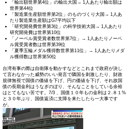
「輸出額世界第4位」の輸出大国→ 1人あたり輸出額は
世界第44位
「製造業生産額世界第2位」のものづくり大国→ 1人あ
たり製造業生産額はG7平均以下
「研究開発費世界第3位」の科学技術大国→ 1人あたり
研究開発費は世界第10位
「ノーベル賞受賞者数世界第7位」→ 1人あたりノーベ
ル賞受賞者数は世界第39位
「夏季五輪メダル獲得数世界第11位」→ 1人あたりメダ
ル獲得数は世界第50位
台湾有事の際は自衛隊を動かすなどとこれまで政府が決し
て言わなかった威勢のいい発言で隣国を刺激したり、財政
規律無視で国債の価値を下げ、円の価値を下げ、それ故国
債の長期金利はうなぎのぼり、そんなことをしている余裕
はとてもない筈です。7/3 、国債１０年もの金利は２.８１%
と３０年ぶり、国債返済に支障を来たしたら一大事です
が。