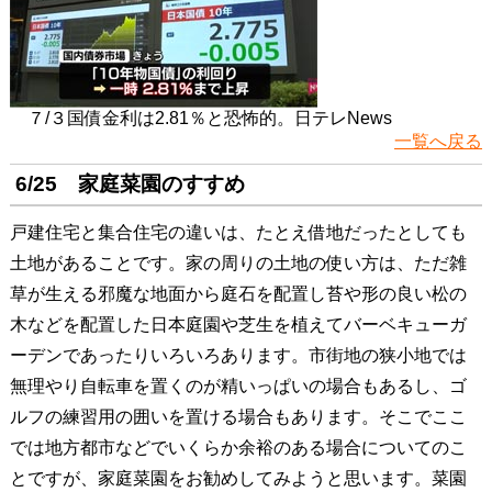
７/３国債金利は2.81％と恐怖的。日テレNews
一覧へ戻る
6/25 家庭菜園のすすめ
戸建住宅と集合住宅の違いは、たとえ借地だったとしても
土地があることです。家の周りの土地の使い方は、ただ雑
草が生える邪魔な地面から庭石を配置し苔や形の良い松の
木などを配置した日本庭園や芝生を植えてバーベキューガ
ーデンであったりいろいろあります。市街地の狭小地では
無理やり自転車を置くのが精いっぱいの場合もあるし、ゴ
ルフの練習用の囲いを置ける場合もあります。そこでここ
では地方都市などでいくらか余裕のある場合についてのこ
とですが、家庭菜園をお勧めしてみようと思います。菜園