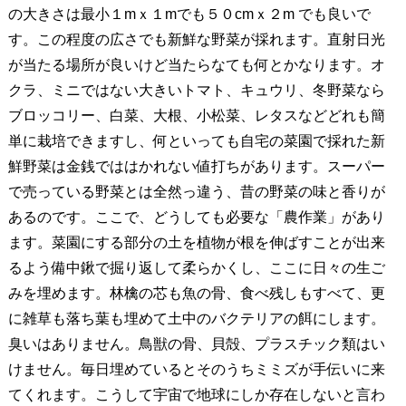
の大きさは最小１mｘ１mでも５０cmｘ２m でも良いで
す。この程度の広さでも新鮮な野菜が採れます。直射日光
が当たる場所が良いけど当たらなても何とかなります。オ
クラ、ミニではない大きいトマト、キュウリ、冬野菜なら
ブロッコリー、白菜、大根、小松菜、レタスなどどれも簡
単に栽培できますし、何といっても自宅の菜園で採れた新
鮮野菜は金銭でははかれない値打ちがあります。スーパー
で売っている野菜とは全然っ違う、昔の野菜の味と香りが
あるのです。ここで、どうしても必要な「農作業」があり
ます。菜園にする部分の土を植物が根を伸ばすことが出来
るよう備中鍬で掘り返して柔らかくし、ここに日々の生ご
みを埋めます。林檎の芯も魚の骨、食べ残しもすべて、更
に雑草も落ち葉も埋めて土中のバクテリアの餌にします。
臭いはありません。鳥獣の骨、貝殻、プラスチック類はい
けません。毎日埋めているとそのうちミミズが手伝いに来
てくれます。こうして宇宙で地球にしか存在しないと言わ