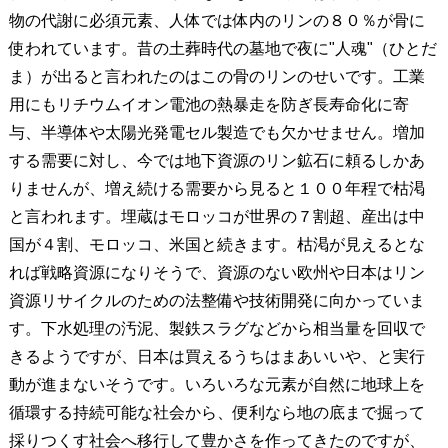
物の代謝に必須元素、人体では体内のリンの８０％が骨に
使われています。昔の土葬時代の墓地で夜に"人魂"（ひとだ
ま）が出ると言われたのはこの骨のリンのせいです。工業
用にもリチウムイオン電池の熱暴走を防ぎ長寿命化に寄
与、半導体や太陽光発電セル製造でも欠かせません。増加
する需要に対し、今では地下資源のリン鉱石に頼るしかあ
りませんが、増え続ける需要から見ると１００年程で枯渇
と言われます。埋蔵はモロッコが世界の７割超、産出は中
国が４割、モロッコ、米国と続きます。枯渇が見えるとな
れば戦略資源になりそうで、資源のない欧州や日本はリン
資源リサイクルのための法整備や技術開発に向かっていま
す。下水処理の汚泥、製鉄スラグなどから相当量を回収で
きるようですが、日本は買えるうちはまあいいや、と実行
動が進まないそうです。いろいろな元素が自然に地球上を
循環する持続可能な社会から、便利なら地の底まで掘って
採りつくす社会へ移行して豊かさを作ってきたのですが、