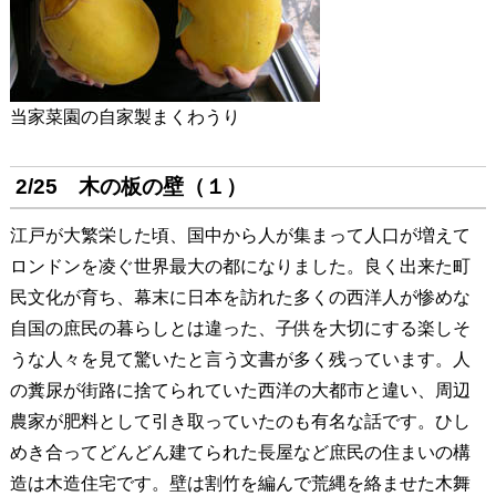
当家菜園の自家製まくわうり
2/25 木の板の壁（１）
江戸が大繁栄した頃、国中から人が集まって人口が増えて
ロンドンを凌ぐ世界最大の都になりました。良く出来た町
民文化が育ち、幕末に日本を訪れた多くの西洋人が惨めな
自国の庶民の暮らしとは違った、子供を大切にする楽しそ
うな人々を見て驚いたと言う文書が多く残っています。人
の糞尿が街路に捨てられていた西洋の大都市と違い、周辺
農家が肥料として引き取っていたのも有名な話です。ひし
めき合ってどんどん建てられた長屋など庶民の住まいの構
造は木造住宅です。壁は割竹を編んで荒縄を絡ませた木舞