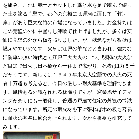
を組み、これに赤土とカットした藁と水を足で踏んで練っ
た土を塗る荒壁で、都心の京橋には運河に面して「竹河
岸」があり巨大な竹の市場になっていました。お金持ちは
この荒壁の外に中塗りし漆喰で仕上げましたが、多くは安
価に荒壁の外から板を張りました。が、残念ながら板壁は
燃えやすいのです。火事は江戸の華などと言われ、強力な
消防車の無い時代とて江戸三大大火の一つ、明和の大火な
ど目黒で出火し日本橋から千住まで広がり、死者は1万５千
だそうです。新しくは１９４５年東京大空襲での大火の死
者十万超も考えると、今日の厳しい耐火基準も理解できま
す。風情ある外観を作れる板張りですが、窯業系サイディ
ングが余りにも一般化し、普通の戸建て住宅の外観の常識
になっています。所定の耐火材を下に張れば木の板も容易
に耐火の基準に適合させられます。次から板壁を研究して
みます。