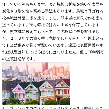
守っている例もあります。また焼杉は杉板を焼いて表面を
炭化させ耐久性を高める手法もあります。烏城と呼ばれる
松本城は外壁に漆を塗りますし、熊本城は奈良で作る墨を
塗っています。実は弊社では古い土蔵を保存しています
が、熊本城に教えてもらって、この板壁に墨を塗りまし
た。２，３年での塗り替え覚悟でしたが何と十年以上経っ
ても全然傷みが見えず驚いています。適正に表面保護をす
れば板壁は決してぼろぼろにはなりません。但し10年弱毎
の塗装は必須です、
サンフランシスコのペインテッドレディース（塗装したご